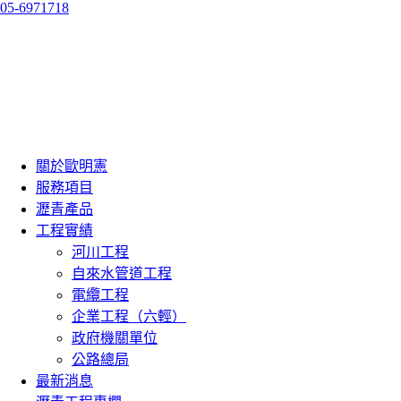
05-6971718
關於歐明憲
服務項目
瀝青產品
工程實績
河川工程
自來水管道工程
電纜工程
企業工程（六輕）
政府機關單位
公路總局
最新消息